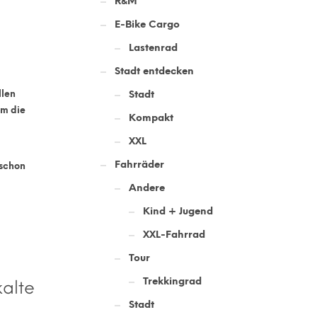
R&M
E-Bike Cargo
Lastenrad
Stadt entdecken
Stadt
llen
m die
Kompakt
XXL
Fahrräder
 schon
Andere
Kind + Jugend
XXL-Fahrrad
Tour
Trekkingrad
kalte
Stadt