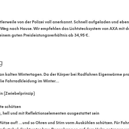
lerweile von der Polizei voll anerkannt. Schnell aufgeladen und eben
n Weg nach Hause. Wir empfehlen das Lichtstecksystem von AXA mit
 einem guten Preisleistungsverhältnis ab 34,95 €.
g
n kalten Wintertagen. Da der Körper bei Radfahren Eigenwärme pro
 die Fahrradkleidung im Winter…
n (Zwiebelprinzip)
te schützen
,
hell
und mit
Reflektionselementen
ausgestattet sein
ütze auf!
…und so Ohren und Stirn vorm Auskühlen schützen. Für Fah