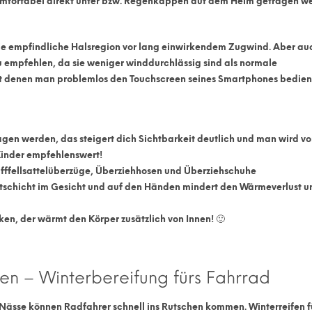
mfortabel direkt unter bzw.
Regenkappen
auf dem Helm getragen w
die empfindliche Halsregion vor lang einwirkendem Zugwind. Aber au
 empfehlen, da sie weniger winddurchlässig sind als normale
it denen man problemlos den Touchscreen seines
Smartphones
bedien
agen werden, das steigert dich Sichtbarkeit deutlich und man wird v
Kinder empfehlenswert!
afffellsattelüberzüge, Überziehhosen und Überziehschuhe
ettschicht im Gesicht und auf den Händen mindert den Wärmeverlust u
nken,
der wärmt den Körper zusätzlich von Innen! 🙂
ren – Winterbereifung fürs Fahrrad
Nässe können Radfahrer schnell ins Rutschen kommen. Winterreifen f