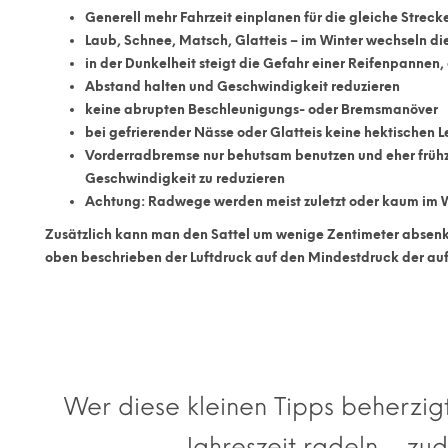
Generell
mehr Fahrzeit einplanen
für die gleiche Streck
Laub, Schnee, Matsch, Glatteis – im Winter wechseln di
in der Dunkelheit steigt die Gefahr einer Reifenpann
Abstand halten und
Geschwindigkeit reduzieren
keine abrupten Beschleunigungs- oder Bremsmanöver
bei gefrierender Nässe oder Glatteis
keine hektischen
Vorderradbremse nur behutsam benutzen und eher frühz
Geschwindigkeit zu reduzieren
Achtung: Radwege werden meist zuletzt oder kaum im W
Zusätzlich kann man den
Sattel
um wenige Zentimeter absen
oben beschrieben der
Luftdruck
auf den Mindestdruck der au
Wer diese kleinen Tipps beherzigt
Jahreszeit radeln – zu