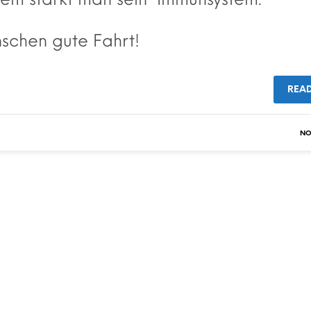
schen gute Fahrt!
REA
NO