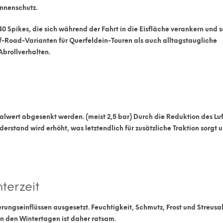
annenschutz.
40 Spikes
, die sich während der Fahrt in die Eisfläche verankern und 
ff-Road-Varianten für Querfeldein-Touren als auch alltagstaugliche
Abrollverhalten.
alwert
abgesenkt werden. (meist 2,5 bar) Durch die Reduktion des Lu
erstand wird erhöht, was letztendlich für zusätzliche Traktion sorgt 
terzeit
erungseinflüssen ausgesetzt. Feuchtigkeit, Schmutz, Frost und Streusa
in den Wintertagen ist daher ratsam.