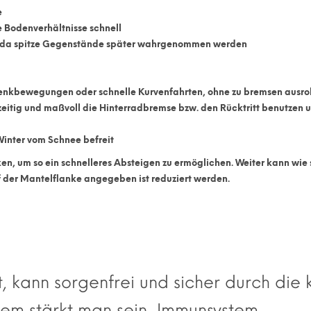
e
e Bodenverhältnisse schnell
en, da spitze Gegenstände später wahrgenommen werden
 Lenkbewegungen
oder schnelle Kurvenfahrten, ohne zu bremsen ausro
eitig und maßvoll die
Hinterradbremse
bzw. den
Rücktritt benutzen
u
inter vom Schnee befreit
ken
, um so ein schnelleres Absteigen zu ermöglichen. Weiter kann wie
f der Mantelflanke angegeben ist
reduziert
werden.
, kann sorgenfrei und sicher durch die 
dem stärkt man sein Immunsystem.