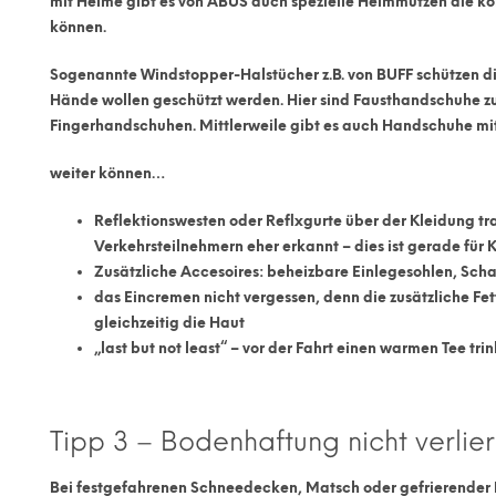
mit Helme gibt es von ABUS auch spezielle
Helmmützen
die ko
können.
Sogenannte
Windstopper-Halstücher
z.B. von BUFF schützen 
Hände wollen geschützt werden. Hier sind
Fausthandschuhe
zu
Fingerhandschuhen. Mittlerweile gibt es auch Handschuhe m
weiter können…
Reflektionswesten
oder Reflxgurte über der Kleidung tr
Verkehrsteilnehmern eher erkannt – dies ist gerade
für 
Zusätzliche Accesoires
: beheizbare Einlegesohlen, Sch
das
Eincremen
nicht vergessen, denn die zusätzliche F
gleichzeitig die Haut
„last but not least“ – vor der Fahrt einen warmen
Tee tri
Tipp 3 – Bodenhaftung nicht verlie
Bei festgefahrenen Schneedecken, Matsch oder gefrierender 