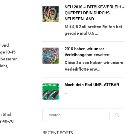
NEU 2016 – FATBIKE-VERLEIH –
QUERFELDEIN DURCHS
NEUSEENLAND
Mit 4,8 Zoll breiten Reifen bei
gerade mal 0,5 ...
t und
2016 haben wir unser
ge 10-15
Verleihangebot erweitert
 besseren
Diese Saison haben wir unsere
icht,
Verleihflotte erw...
Mach dein Rad UNPLATTBAR
...
h
m Stich
r 40-70
RECENT POSTS