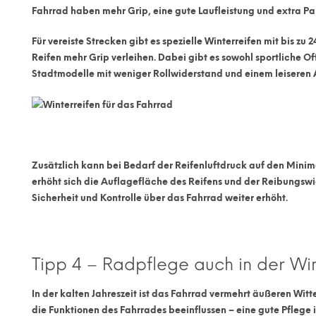
Fahrrad haben mehr Grip, eine gute Laufleistung und extra P
Für vereiste Strecken gibt es spezielle Winterreifen mit bis zu
2
Reifen mehr Grip verleihen. Dabei gibt es sowohl sportliche O
Stadtmodelle mit weniger Rollwiderstand und einem leiseren 
Zusätzlich kann bei Bedarf der
Reifenluftdruck auf den Minim
erhöht sich die Auflagefläche des Reifens und der Reibungswid
Sicherheit und Kontrolle über das Fahrrad weiter erhöht.
Tipp 4 – Radpflege auch in der Win
In der kalten Jahreszeit ist das Fahrrad vermehrt äußeren Witt
die Funktionen des Fahrrades beeinflussen – eine gute Pflege 