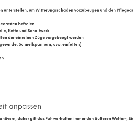
en unterstellen, um Witterungsschäden vorzubeugen und den Pflege
neeresten befreien
eile, Kette und Schaltwerk
etten der einzelnen Züge vorgebeugt werden
lgewinde, Schnellspannern, usw. einfetten)
en
eit anpassen
rmanövern, daher gilt das Fahrverhalten immer den äußeren
Wetter-
,
Si