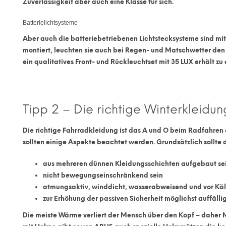
Zuverlässigkeit aber auch eine Klasse für sich.
Batterielichtsysteme
Aber auch die batteriebetriebenen Lichtstecksysteme sind mitt
montiert, leuchten sie auch bei Regen- und Matschwetter de
ein qualitatives Front- und Rückleuchtset mit 35 LUX erhält zu
Tipp 2 – Die richtige Winterkleidun
Die richtige Fahrradkleidung ist das
A
und
O
beim Radfahren a
sollten einige Aspekte beachtet werden. Grundsätzlich sollte
aus
mehreren
dünnen
Kleidungsschichten
aufgebaut sei
nicht bewegungseinschränkend sein
atmungsaktiv
,
winddicht
,
wasserabweisend
und vor Käl
zur Erhöhung der passiven Sicherheit möglichst
auffällig
Die meiste Wärme verliert der Mensch über den Kopf – daher
M