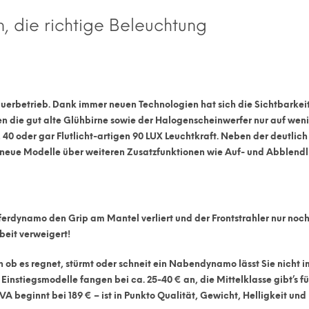
, die richtige Beleuchtung
auerbetrieb. Dank immer neuen Technologien hat sich die Sichtbarkei
en die gut alte Glühbirne sowie der Halogenscheinwerfer nur auf weni
,
40
oder gar Flutlicht-artigen
90 LUX Leuchtkraft
. Neben der deutlich
neue Modelle über weiteren Zusatzfunktionen wie Auf- und Abblendl
ferdynamo den Grip am Mantel verliert und der Frontstrahler nur noc
beit verweigert!
n ob es regnet, stürmt oder schneit ein Nabendynamo lässt Sie nicht i
Einstiegsmodelle fangen bei ca. 25-40 € an, die Mittelklasse gibt’s fü
eginnt bei 189 € – ist in Punkto Qualität, Gewicht, Helligkeit und