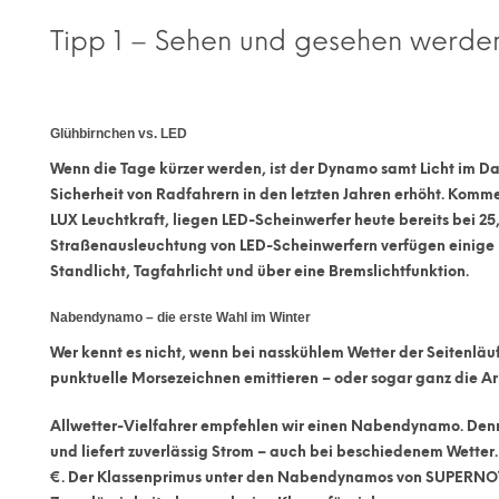
Tipp 1 – Sehen und gesehen werden
Glühbirnchen vs. LED
Wenn die Tage kürzer werden, ist der Dynamo samt Licht im D
Sicherheit von Radfahrern in den letzten Jahren erhöht. Komm
LUX Leuchtkraft, liegen
LED-Scheinwerfer
heute bereits bei
25
Straßenausleuchtung von LED-Scheinwerfern verfügen einige 
Standlicht, Tagfahrlicht und über eine Bremslichtfunktion.
Nabendynamo – die erste Wahl im Winter
Wer kennt es nicht, wenn bei nasskühlem Wetter der Seitenläu
punktuelle Morsezeichnen emittieren – oder sogar ganz die Ar
Allwetter-Vielfahrer empfehlen wir einen
Nabendynamo
. Den
und liefert zuverlässig Strom – auch bei beschiedenem Wetter. 
€. Der Klassenprimus unter den Nabendynamos von SUPERNOVA b