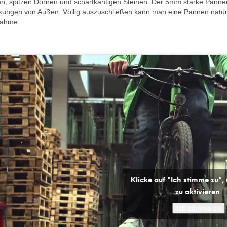
n, spitzen Dornen und scharfkantigen Steinen. Der 5mm starke Panne
rkungen von Außen. Völlig auszuschließen kann man eine Pannen natü
nahme.
Klicke auf "Ich stimme zu"
zu aktivieren
Ich stimme zu