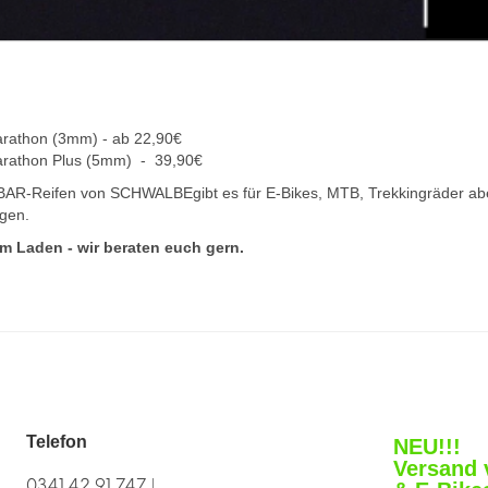
athon (3mm) - ab 22,90€
athon Plus (5mm) - 39,90€
R-Reifen von SCHWALBEgibt es für E-Bikes, MTB, Trekkingräder abe
ngen.
im Laden - wir beraten euch gern.
Telefon
NEU!!!
Versand 
0341 42 91 747 |