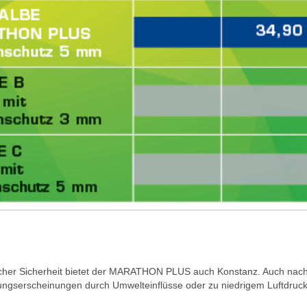
cher Sicherheit bietet der MARATHON PLUS auch Konstanz. Auch nach 
ngserscheinungen durch Umwelteinflüsse oder zu niedrigem Luftdruck