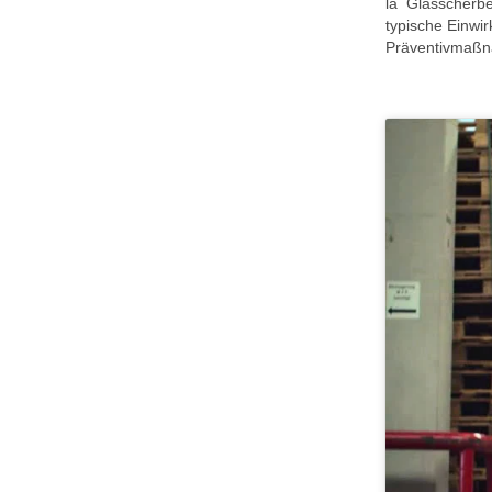
la Glasscherbe
typische Einwi
Präventivmaß