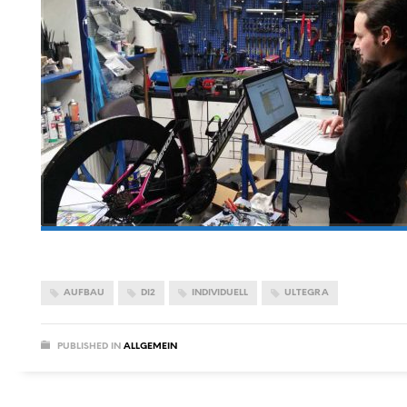
AUFBAU
DI2
INDIVIDUELL
ULTEGRA
PUBLISHED IN
ALLGEMEIN