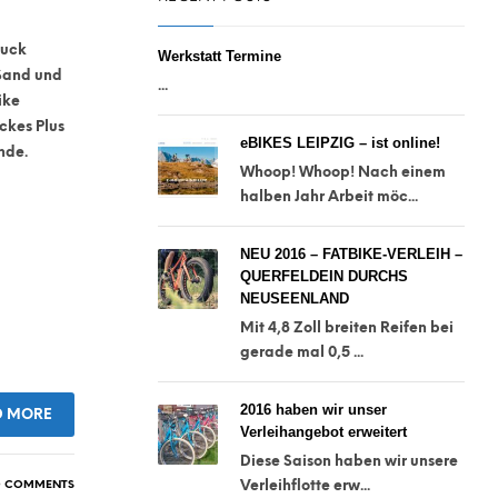
ruck
Werkstatt Termine
 Sand und
...
ike
ckes Plus
eBIKES LEIPZIG – ist online!
nde.
Whoop! Whoop! Nach einem
halben Jahr Arbeit möc...
NEU 2016 – FATBIKE-VERLEIH –
QUERFELDEIN DURCHS
NEUSEENLAND
Mit 4,8 Zoll breiten Reifen bei
gerade mal 0,5 ...
2016 haben wir unser
D MORE
Verleihangebot erweitert
Diese Saison haben wir unsere
 COMMENTS
Verleihflotte erw...