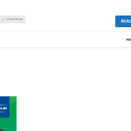
STADTRAD
REA
NO