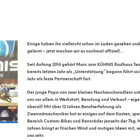
Einige haben ihn vielleicht schon im Laden gesehen un
gelernt – jetzt machen wir es nochmal offiziell…
Seit Anfang 2016 gehört Marc zum KÜHNIS Radhaus Te
bereits letzten Jahr als „Unterstützung“ begann führt sic
Jahr als feste Partnerschaft fort.
Der junge Papa von zwei kleinen Nachwuchsradlern unt
uns vor allem in Werkstatt, Beratung und Verkauf – eige
überall! Mit über 12 Jahren Berufserfahrung als
Zweiradmechaniker hat er einiges auf dem Kasten, spez
Bereich Custom-Bikes und Rennräder jenseits der 7kg. M
Jahren bringt er frischen Wind und mutigen Ideen mit, w
uns sehr.