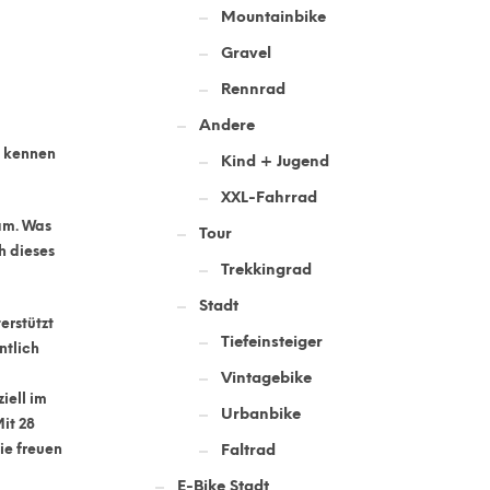
Mountainbike
Gravel
Rennrad
Andere
d kennen
Kind + Jugend
XXL-Fahrrad
am. Was
Tour
h dieses
Trekkingrad
Stadt
erstützt
Tiefeinsteiger
ntlich
Vintagebike
iell im
Urbanbike
it 28
ie freuen
Faltrad
E-Bike Stadt