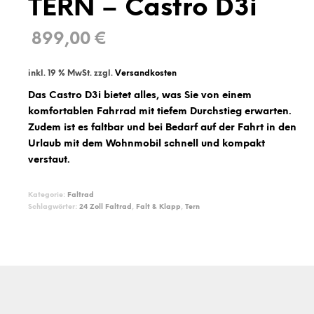
TERN – Castro D3i
899,00
€
inkl. 19 % MwSt.
zzgl.
Versandkosten
Das Castro D3i bietet alles, was Sie von einem
komfortablen Fahrrad mit tiefem Durchstieg erwarten.
Zudem ist es faltbar und bei Bedarf auf der Fahrt in den
Urlaub mit dem Wohnmobil schnell und kompakt
verstaut.
Kategorie:
Faltrad
Schlagwörter:
24 Zoll Faltrad
,
Falt & Klapp
,
Tern