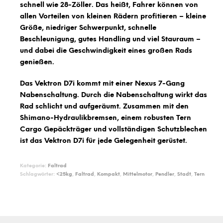
schnell wie 28-Zöller. Das heißt, Fahrer können von
allen Vorteilen von kleinen Rädern profitieren – kleine
Größe, niedriger Schwerpunkt, schnelle
Beschleunigung, gutes Handling und viel Stauraum –
und dabei die Geschwindigkeit eines großen Rads
genießen.
Das Vektron D7i kommt mit einer Nexus 7-Gang
Nabenschaltung. Durch die Nabenschaltung wirkt das
Rad schlicht und aufgeräumt. Zusammen mit den
Shimano-Hydraulikbremsen, einem robusten Tern
Cargo Gepäckträger und vollständigen Schutzblechen
ist das Vektron D7i für jede Gelegenheit gerüstet.
Kategorie:
Faltrad
Schlagwörter:
<25kg
,
Faltrad
,
Kompakt
,
Mittelmotor
,
Pendler
,
Stadt
,
Tern