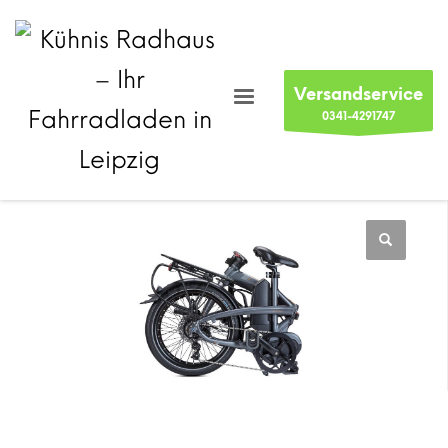
Versandservice
0341-4291747