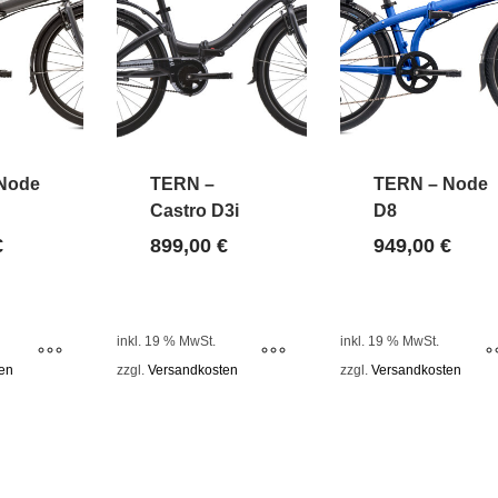
Node
TERN –
TERN – Node
Castro D3i
D8
€
899,00
€
949,00
€
inkl. 19 % MwSt.
inkl. 19 % MwSt.
en
zzgl.
Versandkosten
zzgl.
Versandkosten