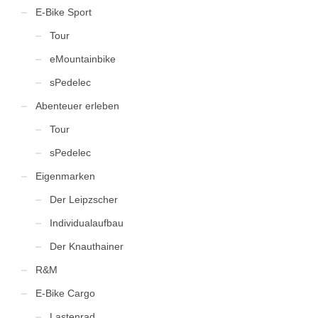
E-Bike Sport
Tour
eMountainbike
sPedelec
Abenteuer erleben
Tour
sPedelec
Eigenmarken
Der Leipzscher
Individualaufbau
Der Knauthainer
R&M
E-Bike Cargo
Lastenrad