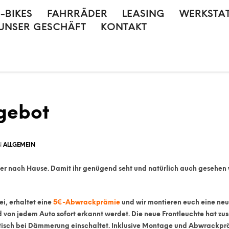
E-BIKES
FAHRRÄDER
LEASING
WERKSTA
UNSER GESCHÄFT
KONTAKT
gebot
N
ALLGEMEIN
oder nach Hause. Damit ihr genügend seht und natürlich auch gesehe
ei, erhaltet eine
5€-Abwrackprämie
und wir montieren euch eine ne
 von jedem Auto sofort erkannt werdet. Die neue Frontleuchte hat zus
tisch bei Dämmerung einschaltet. Inklusive Montage und Abwrackprä