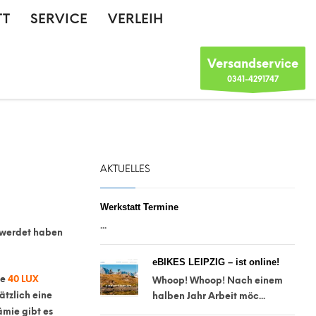
TT
SERVICE
VERLEIH
Versandservice
0341-4291747
AKTUELLES
Werkstatt Termine
...
n werdet haben
eBIKES LEIPZIG – ist online!
ue
40 LUX
Whoop! Whoop! Nach einem
ätzlich eine
halben Jahr Arbeit möc...
mie gibt es