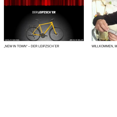
„NEW IN TOWN“ – DER LEIPZSCH`ER
WILLKOMMEN, 