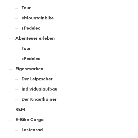
Tour
eMountainbike
sPedelec
Abenteuer erleben
Tour
sPedelec
Eigenmarken
Der Leipzscher
Individualaufbau
Der Knauthainer
R&M
E-Bike Cargo
Lastenrad