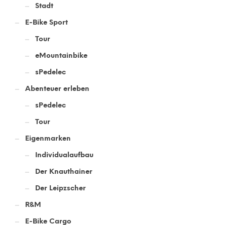
Stadt
E-Bike Sport
Tour
eMountainbike
sPedelec
Abenteuer erleben
sPedelec
Tour
Eigenmarken
Individualaufbau
Der Knauthainer
Der Leipzscher
R&M
E-Bike Cargo