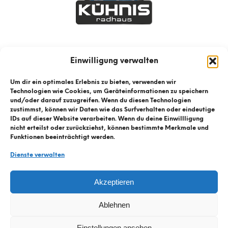
Einwilligung verwalten
Um dir ein optimales Erlebnis zu bieten, verwenden wir
Technologien wie Cookies, um Geräteinformationen zu speichern
und/oder darauf zuzugreifen. Wenn du diesen Technologien
zustimmst, können wir Daten wie das Surfverhalten oder eindeutige
IDs auf dieser Website verarbeiten. Wenn du deine Einwillligung
nicht erteilst oder zurückziehst, können bestimmte Merkmale und
Funktionen beeinträchtigt werden.
Dienste verwalten
© Kühnis Radhaus
2026
Akzeptieren
Kontaktformular
Ablehnen
Datenschutz
Einstellungen ansehen