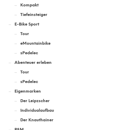
Kompakt
Tiefeinsteiger
E-Bike Sport
Tour
eMountainbike
sPedelec
Abenteuer erleben
Tour
sPedelec
Eigenmarken
Der Leipzscher
Individualaufbau
Der Knauthainer
R&M