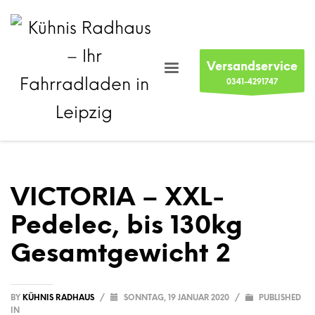
Versandservice
0341-4291747
VICTORIA – XXL-
Pedelec, bis 130kg
Gesamtgewicht 2
BY
KÜHNIS RADHAUS
/
SONNTAG, 19 JANUAR 2020
/
PUBLISHED
IN