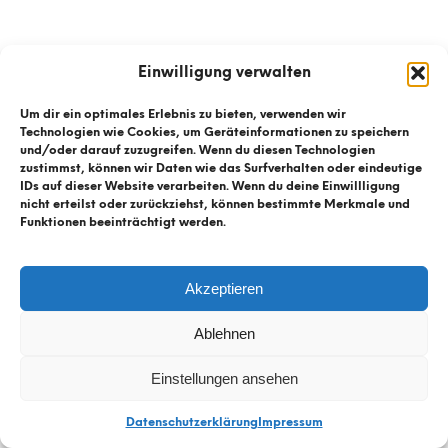
Einwilligung verwalten
Um dir ein optimales Erlebnis zu bieten, verwenden wir
Technologien wie Cookies, um Geräteinformationen zu speichern
und/oder darauf zuzugreifen. Wenn du diesen Technologien
zustimmst, können wir Daten wie das Surfverhalten oder eindeutige
IDs auf dieser Website verarbeiten. Wenn du deine Einwillligung
nicht erteilst oder zurückziehst, können bestimmte Merkmale und
Funktionen beeinträchtigt werden.
© Kühnis Radhaus
2026
Akzeptieren
Kontaktformular
Ablehnen
Datenschutz
Einstellungen ansehen
Impressum
Datenschutzerklärung
Impressum