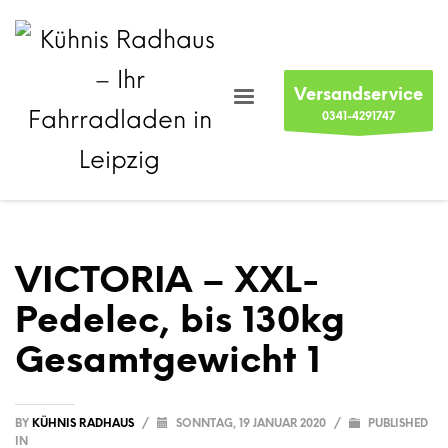
Versandservice
0341-4291747
VICTORIA – XXL-
Pedelec, bis 130kg
Gesamtgewicht 1
BY
KÜHNIS RADHAUS
/
SONNTAG, 19 JANUAR 2020
/
PUBLISHED
IN