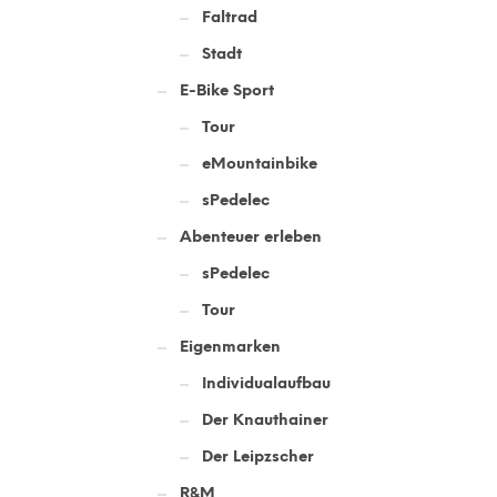
Faltrad
Stadt
E-Bike Sport
Tour
eMountainbike
sPedelec
Abenteuer erleben
sPedelec
Tour
Eigenmarken
Individualaufbau
Der Knauthainer
Der Leipzscher
R&M