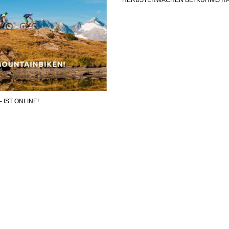
HERBSTERWACHEN BEI KÜHNIS R
– IST ONLINE!