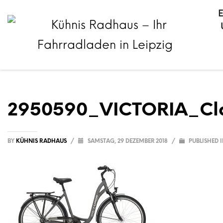
2950590_VICTORIA_Cla
BY
KÜHNIS RADHAUS
/
SAMSTAG, 29 DEZEMBER 2018
/
PUBLISHED 