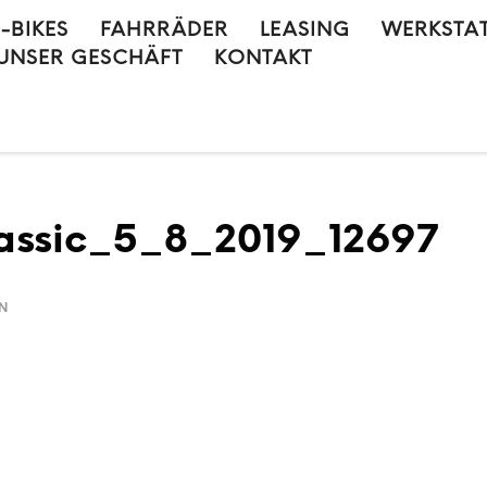
E-BIKES
FAHRRÄDER
LEASING
WERKSTA
UNSER GESCHÄFT
KONTAKT
ssic_5_8_2019_12697
IN