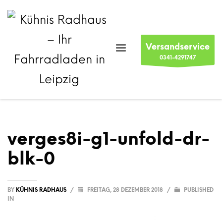
Versandservice
0341-4291747
verges8i-g1-unfold-dr-
blk-0
BY
KÜHNIS RADHAUS
/
FREITAG, 28 DEZEMBER 2018
/
PUBLISHED
IN