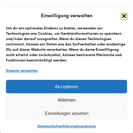
Einwilligung verwalten
Um dir ein optimales Erlebnis zu bieten, verwenden wir
Technologien wie Cookies, um Geräteinformationen zu speichern
und/oder darauf zuzugreifen. Wenn du diesen Technologien
zustimmst, können wir Daten wie das Surfverhalten oder eindeutige
IDs auf dieser Website verarbeiten. Wenn du deine Einwillligung
nicht erteilst oder zurückziehst, können bestimmte Merkmale und
Funktionen beeinträchtigt werden.
Dienste verwalten
© Kühnis Radhaus
2026
Akzeptieren
Kontaktformular
Ablehnen
Datenschutz
Einstellungen ansehen
Impressum
Datenschutzerklärung
Impressum