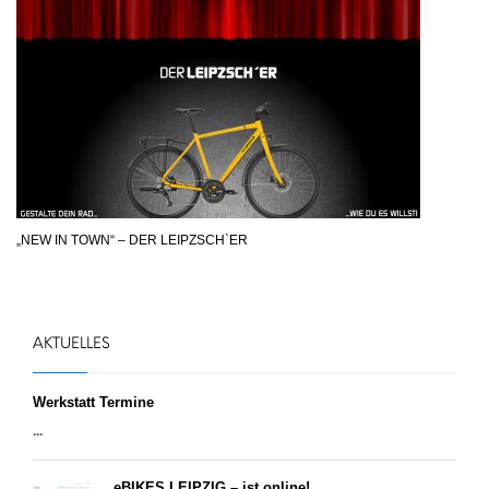
„NEW IN TOWN“ – DER LEIPZSCH`ER
AKTUELLES
Werkstatt Termine
...
eBIKES LEIPZIG – ist online!