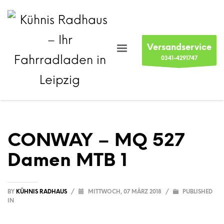
Versandservice
0341-4291747
CONWAY – MQ 527
Damen MTB 1
BY
KÜHNIS RADHAUS
/
MITTWOCH, 07 MÄRZ 2018
/
PUBLISHED
IN