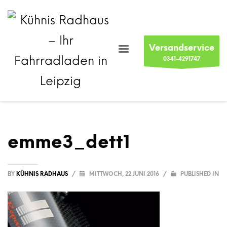
Versandservice
0341-4291747
emme3_dett1
BY
KÜHNIS RADHAUS
/
MITTWOCH, 22 JUNI 2016
/
PUBLISHED IN