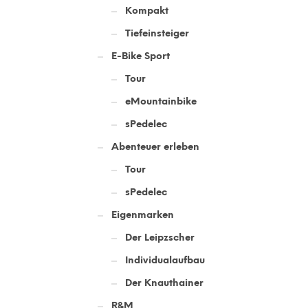
Kompakt
Tiefeinsteiger
E-Bike Sport
Tour
eMountainbike
sPedelec
Abenteuer erleben
Tour
sPedelec
Eigenmarken
Der Leipzscher
Individualaufbau
Der Knauthainer
R&M