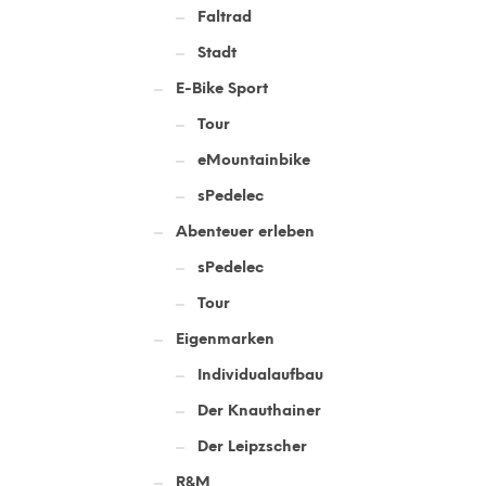
Faltrad
Stadt
E-Bike Sport
Tour
eMountainbike
sPedelec
Abenteuer erleben
sPedelec
Tour
Eigenmarken
Individualaufbau
Der Knauthainer
Der Leipzscher
R&M