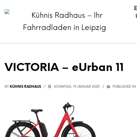
VICTORIA – eUrban 11
BY
KÜHNIS RADHAUS
/
SONNTAG, 19 JANUAR 2020
/
PUBLISHED IN