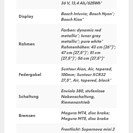
36 V, 13,4 Ah/625Wh*
Bosch Intuvia; Bosch Nyon*;
Display
Bosch Kiox*
Farben: dynamic red
metallic*; lunar grey
metallic*; pure white*
Rahmen
Rahmenhöhen: 43 cm (26")*;
47 cm (27,5")*; 51 cm
(27,5")*; 56 cm (27,5")*
Suntour Aion, Air, tapered,
Federgabel
100mm; Suntour XCR32
27,5", Air, tapered, black*
Enviolo 380, stufenlose
Schaltung
Nabenschaltung,
Riemenantrieb
Magura MT4, disc brake;
Bremsen
Magura MT5, disc brake
Frontlicht: Supernova mini 2