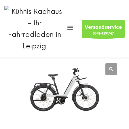
Versandservice
0341-4291747