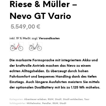
Riese & Müller –
Nevo GT Vario
5.549,00
€
inkl. 19 % MwSt.
zzgl.
Versandkosten
Die markante Formsprache mit integriertem Akku und
der kraftvolle Antrieb machen das Nevo zu einem
echten Alltagshelden. Es überzeugt durch hohen
Fahrkomfort und bequemes Handling dank des tiefen
Einstiegs. Auch längere Ausfahrten meistern Sie mittels
der optionalen DualBattery mit bis zu 1.125 Wh mühelos.
Kategorien:
Abenteuer erleben
,
R&M
,
Stadt
,
Stadt entdecken
,
Tour
Schlagwörter:
Mittelmotor
,
Pendler
,
R&M
,
Stadt