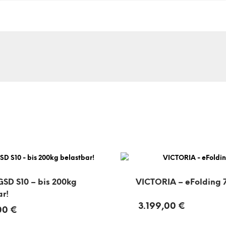
GSD S10 – bis 200kg
VICTORIA – eFolding 7
ar!
3.199,00
€
,00
€