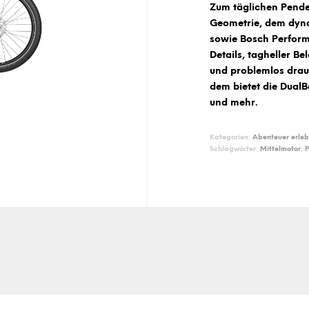
Zum täglichen Pendel
Geometrie, dem dyna
sowie Bosch Perform
Details, tagheller Be
und problemlos drau
dem bietet die DualB
und mehr.
Kategorien:
Abenteuer erle
Schlagwörter:
Mittelmotor
,
P