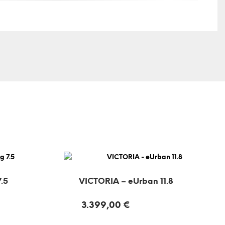
.5
VICTORIA – eUrban 11.8
3.399,00
€