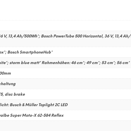
 V, 13,4 Ah/500Wh*; Bosch PowerTube 500 Horizontal, 36 V, 13,4 Ah/
iox*; Bosch SmartphoneHub*
ite*; storm blue matt* Rahmenhöhen: 46 cm*; 49 cm*; 53 cm*; 56 cm*
 100mm
chaltung
, disc brake
licht: Busch & Müller Toplight 2C LED
albe Super Moto-X 62-584 Reflex