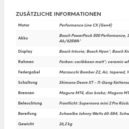
ZUSÄTZLICHE INFORMATIONEN
Motor
Performance Line CX (Gen4)
Bosch PowerPack 500 Performance, 36
Akku
Ah/625Wh*
Display
Bosch Intuvia; Bosch Nyon*; Bosch K
Rahmen
Farben: caribbean matt*; ceramic wh
Federgabel
Marzocchi Bomber Z2, Air, tapered,
Schaltung
Shimano Deore XT – 11-Gang Kettens
Bremsen
Magura MT4, disc brake; Magura MT5
Beleuchtung
Frontlicht: Supernova mini 2 Pro Rück
Bereifung
Schwalbe Johnny Watts 60-584; Schw
Gewicht
26,2 kg