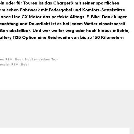
n oder für Touren ist das Charger3 mit seiner sportlichen
mischen Fahrwerk mit Federgabel und Komfort-Sattelstütze
ance Line CX Motor das perfekte Alltags-E-Bike. Dank kluger
leuchtung und Dauerlicht ist es bei jedem Wetter einsatzbereit
ßen abstellbar. Und wer weiter weg oder hoch hinaus möchte,
attery 1125 Option eine Reichweite von bis zu 150 Kilometern
ben
,
R&M
,
Stadt
,
Stadt entdecken
,
Tour
endler
,
R&M
,
Stadt