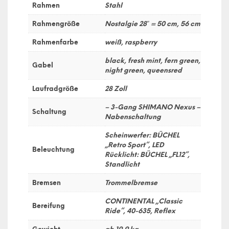
Rahmen
Stahl
Rahmengröße
Nostalgie 28″ = 50 cm, 56 cm
Rahmenfarbe
weiß, raspberry
black, fresh mint, fern green,
Gabel
night green, queensred
Laufradgröße
28 Zoll
– 3-Gang SHIMANO Nexus –
Schaltung
Nabenschaltung
Scheinwerfer: BÜCHEL
„Retro Sport“, LED
Beleuchtung
Rücklicht: BÜCHEL „FL12“,
Standlicht
Bremsen
Trommelbremse
CONTINENTAL „Classic
Bereifung
Ride“, 40-635, Reflex