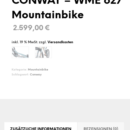
CONWAY – WME 627
Mountainbike
2.599,00
€
inkl. 19 % MwSt.
zzgl.
Versandkosten
Kategorie:
Mountainbike
Schlagwort:
Conway
ZUSÄTZLICHE INFORMATIONEN
REZENSIONEN (0)