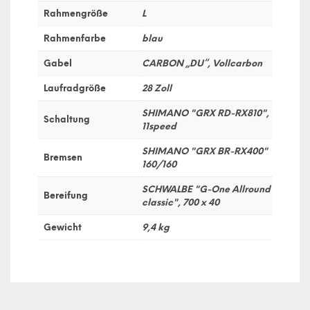
Rahmengröße
L
Rahmenfarbe
blau
Gabel
CARBON „DU“, Vollcarbon
Laufradgröße
28 Zoll
SHIMANO "GRX RD-RX810",
Schaltung
11speed
SHIMANO "GRX BR-RX400"
Bremsen
160/160
SCHWALBE "G-One Allround
Bereifung
classic", 700 x 40
Gewicht
9,4 kg