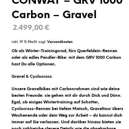
CONWAY – GRV 1000
Carbon – Gravel
2.499,00
€
inkl. 19 % MwSt.
zzgl.
Versandkosten
Ob als Winter-Trainingsrad, fürs Querfeldein-Rennen
oder als edles Pendler-Bike: mit dem GRV 1000 Carbon
hast Du alle Optionen.
Gravel & Cyclocross
Unsere Gravelbikes mit Carbonrahmen sind wie deine
besten Freunde: sie gehen mit dir durch Dick und Dünn.
Egal, ob eisiges Wintertraining auf Schotter,
Cyclocross-Rennen bei tiefem Matsch, Graveltour übers
Wochenende oder dein Weg zur Arbeit – du kannst dich
immer auf Sie verlassen. Und darüber hinaus bieten sie
noch zahlreiche clevere Details wie die abnehmbare