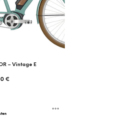
OR – Vintage E
00
€
sten