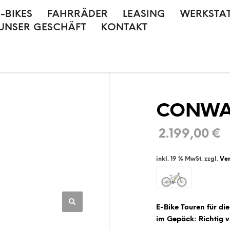
E-BIKES
FAHRRÄDER
LEASING
WERKSTA
UNSER GESCHÄFT
KONTAKT
CONWAY 
2.199,00
€
inkl. 19 % MwSt.
zzgl.
Ve
E-Bike Touren für di
im Gepäck: Richtig v