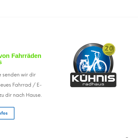
von Fahrräden
s
 senden wir dir
neues Fahrrad / E-
 zu dir nach Hause.
nfos