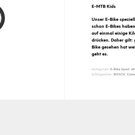
E-MTB Kids
Unser E-Bike speziel
schon E-Bikes haben
auf einmal einige Ki
drücken. Daher gilt:
Bike gesehen hat we
geht es.
Kategorien:
E-Bike Sport
,
eM
Schlagwörter:
BOSCH
,
Conw