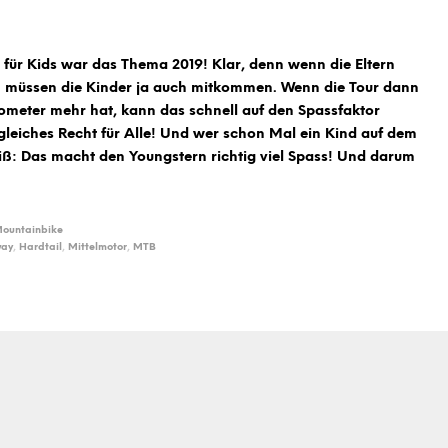
l für Kids war das Thema 2019! Klar, denn wenn die Eltern
 müssen die Kinder ja auch mitkommen. Wenn die Tour dann
lometer mehr hat, kann das schnell auf den Spassfaktor
 gleiches Recht für Alle! Und wer schon Mal ein Kind auf dem
iß: Das macht den Youngstern richtig viel Spass! Und darum
ountainbike
ay
,
Hardtail
,
Mittelmotor
,
MTB