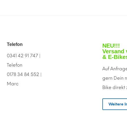
Telefon
NEU!!!
Versand 
0341 42 91 747 |
& E-Bike
Telefon
Auf Anfrage
0178 34 84 552 |
gern
D
ein 
Marc
Bike direkt
Weitere I