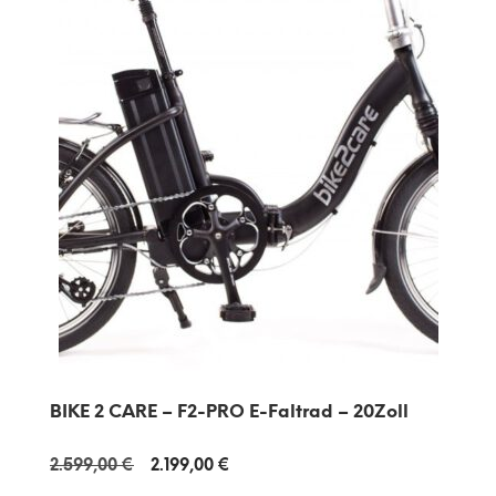
BIKE 2 CARE – F2-PRO E-Faltrad – 20Zoll
Ursprünglicher
Aktueller
2.599,00
€
2.199,00
€
Preis
Preis