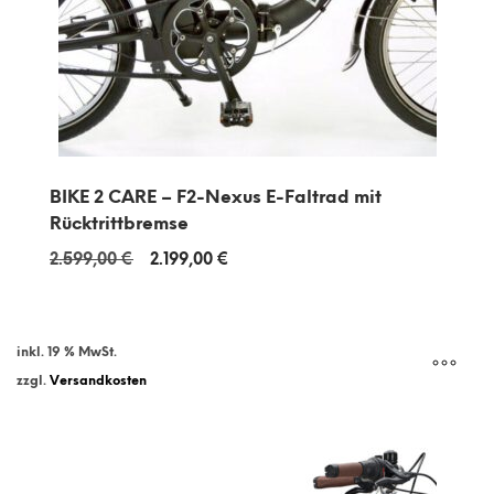
BIKE 2 CARE – F2-Nexus E-Faltrad mit
Rücktrittbremse
Ursprünglicher
Aktueller
2.599,00
€
2.199,00
€
Preis
Preis
war:
ist:
2.599,00 €
2.199,00 €.
inkl. 19 % MwSt.
zzgl.
Versandkosten