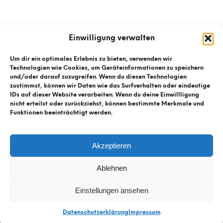
Einwilligung verwalten
Um dir ein optimales Erlebnis zu bieten, verwenden wir
Technologien wie Cookies, um Geräteinformationen zu speichern
und/oder darauf zuzugreifen. Wenn du diesen Technologien
zustimmst, können wir Daten wie das Surfverhalten oder eindeutige
IDs auf dieser Website verarbeiten. Wenn du deine Einwillligung
nicht erteilst oder zurückziehst, können bestimmte Merkmale und
Funktionen beeinträchtigt werden.
© Kühnis Radhaus
2026
Akzeptieren
Kontaktformular
Ablehnen
Datenschutz
Impressum
Einstellungen ansehen
Datenschutzerklärung
Impressum