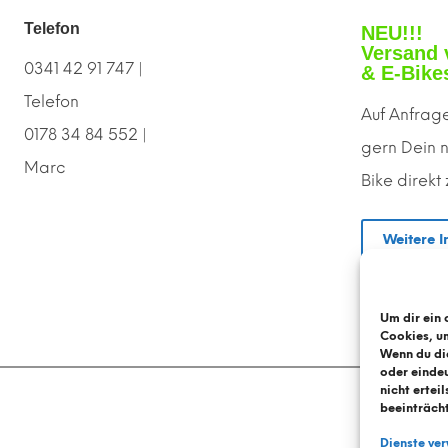
Telefon
NEU!!!
Versand 
0341 42 91 747 |
& E-Bike
Telefon
Auf Anfrage
0178 34 84 552 |
gern
D
ein 
Marc
Bike direkt
Weitere I
Um dir ein 
Cookies, u
Wenn du di
oder eindeu
nicht erte
beeinträch
Dienste ve