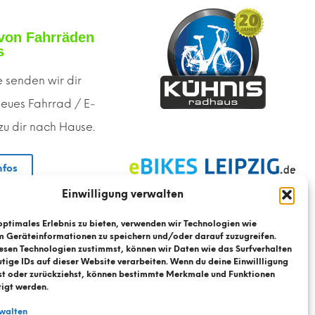
von Fahrräden
s
 senden wir dir
neues Fahrrad / E-
 zu dir nach Hause.
nfos
Einwilligung verwalten
optimales Erlebnis zu bieten, verwenden wir Technologien wie
m Geräteinformationen zu speichern und/oder darauf zuzugreifen.
esen Technologien zustimmst, können wir Daten wie das Surfverhalten
tige IDs auf dieser Website verarbeiten. Wenn du deine Einwillligung
Kontaktformular
Datenschutz
Impressum
ilst oder zurückziehst, können bestimmte Merkmale und Funktionen
tigt werden.
rwalten