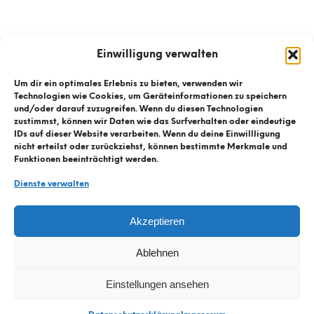
Einwilligung verwalten
Um dir ein optimales Erlebnis zu bieten, verwenden wir
Technologien wie Cookies, um Geräteinformationen zu speichern
und/oder darauf zuzugreifen. Wenn du diesen Technologien
zustimmst, können wir Daten wie das Surfverhalten oder eindeutige
IDs auf dieser Website verarbeiten. Wenn du deine Einwillligung
nicht erteilst oder zurückziehst, können bestimmte Merkmale und
Funktionen beeinträchtigt werden.
Dienste verwalten
© Kühnis Radhaus
2026
Akzeptieren
Kontaktformular
Ablehnen
Datenschutz
Impressum
Einstellungen ansehen